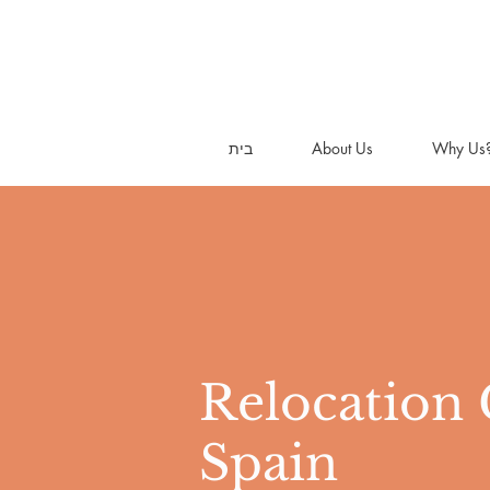
Why Us
About Us
בית
Relocation 
Spain